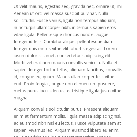
Ut velit mauris, egestas sed, gravida nec, ornare ut, mi.
Aenean ut orci vel massa suscipit pulvinar. Nulla
sollicitudin. Fusce varius, ligula non tempus aliquam,
nunc turpis ullamcorper nibh, in tempus sapien eros
vitae ligula. Pellentesque rhoncus nunc et augue.
Integer id felis. Curabitur aliquet pellentesque diam.
Integer quis metus vitae elit lobortis egestas. Lorem
ipsum dolor sit amet, consectetuer adipiscing elit.
Morbi vel erat non mauris convallis vehicula. Nulla et
sapien. Integer tortor tellus, aliquam faucibus, convallis
id, congue eu, quam. Mauris ullamcorper felis vitae
erat. Proin feugiat, augue non elementum posuere,
metus purus iaculis lectus, et tristique ligula justo vitae
magna.
Aliquam convallis sollicitudin purus. Praesent aliquam,
enim at fermentum mollis, ligula massa adipiscing nisl,
ac euismod nibh nisl eu lectus. Fusce vulputate sem at
sapien. Vivamus leo. Aliquam euismod libero eu enim.