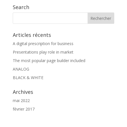
r
Search
n
a
t
i
v
Articles récents
e
A digital prescription for business
:
Presentations play role in market
The most popular page builder included
ANALOG
BLACK & WHITE
Archives
mai 2022
février 2017